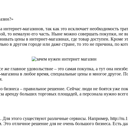
газин?»
 интернет-магазинов, так как это исключает необходимость тра
ной, то немалую его часть. Ныне можно совершать покупки, не в
нивать цены в интернет-магазинах, где товар доступен. Кроме эт
ьно в другом городе или даже стране, то это не причина, по кот
се же главное удовольствие – это самая покупка, а тут она неизб
магазина в любое время, специальные цены и многое другое. По
м.
 бизнеса – правильное решение. Сейчас люди не боятся уже поку
за аренду больших торговых площадей, а персонала нужно всего 
Для этого существуют различные сервисы. Например, http://ru.1
 Это отличное решение для не очень большого бизнеса. Есть да