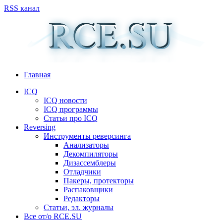
RSS канал
Главная
ICQ
ICQ новости
ICQ программы
Статьи про ICQ
Reversing
Инструменты реверсинга
Анализаторы
Декомпиляторы
Дизассемблеры
Отладчики
Пакеры, протекторы
Распаковщики
Редакторы
Статьи, эл. журналы
Все от/о RCE.SU