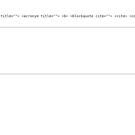
 title=""> <acronym title=""> <b> <blockquote cite=""> <cite> <c