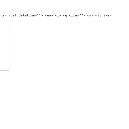
ode> <del datetime=""> <em> <i> <q cite=""> <s> <strike>