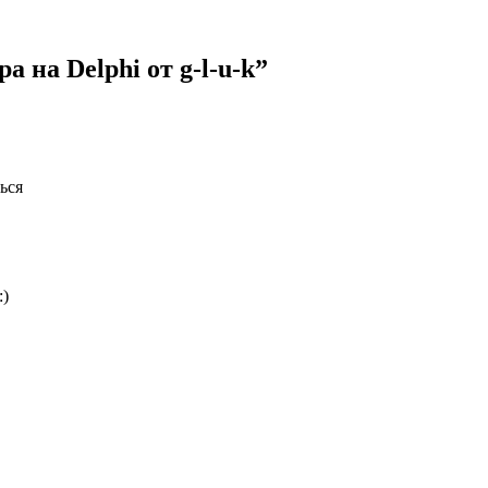
 на Delphi от g-l-u-k”
ься
:)