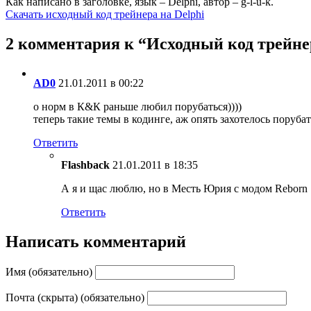
Как написано в заголовке, язык – Delphi, автор – g-l-u-k.
Скачать исходный код трейнера на Delphi
2 комментария к “Исходный код трейнера
AD0
21.01.2011 в 00:22
о норм в К&К раньше любил порубаться))))
теперь такие темы в кодинге, аж опять захотелось порубат
Ответить
Flashback
21.01.2011 в 18:35
А я и щас люблю, но в Месть Юрия с модом Reborn 
Ответить
Написать комментарий
Имя (обязательно)
Почта (скрыта) (обязательно)