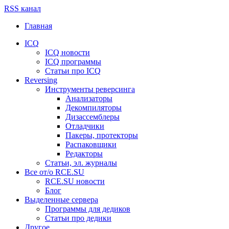
RSS канал
Главная
ICQ
ICQ новости
ICQ программы
Статьи про ICQ
Reversing
Инструменты реверсинга
Анализаторы
Декомпиляторы
Дизассемблеры
Отладчики
Пакеры, протекторы
Распаковщики
Редакторы
Статьи, эл. журналы
Все от/о RCE.SU
RCE.SU новости
Блог
Выделенные сервера
Программы для дедиков
Статьи про дедики
Другое