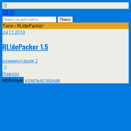
RCE.SU
Теги › RL!dePacker
24.11.2010
RL!dePacker 1.5
комментария 2
Наверх
мобильн.
компьютерная