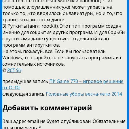
(англ. remote control software или backdoor). С их
помощью злоумшленник уже может украсть не
только то, что вводилось с клавиатуры, но и то, что
хранится на жестком диске.
3) Руткиты (англ. rootkit). Этот тип программ создан
именно для сокрытия других программ. И для борьбы
с руткитами даже существует отдельный класс
программ антируткитов.
На этом, пожалуй, все. Если вы пользователь
Windows, то старейтесь не запускать программы из
сомнительных источников.
©
RCE.SU
предыдущая запись
ПК Game 770 – игровое решение
от OLDI
следующая запись
Головные уборы весна-лето 2014
Добавить комментарий
Ваш адрес email не будет опубликован.
Обязательные
поля помечены
*