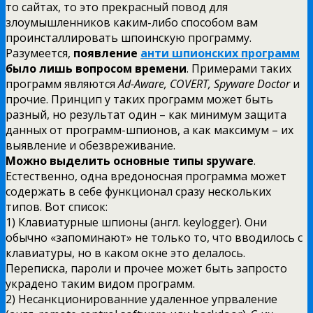
то сайтах, то это прекрасный повод для
злоумышленников каким-либо способом вам
проинсталлировать шпоинскую программу.
Разумеется,
появление
анти шпионских программ
было лишь вопросом времени
. Примерами таких
программ являются
Ad-Aware, COVERT, Spyware Doctor
и
прочие. Принцип у таких программ может быть
разный, но результат один – как минимум защита
данных от программ-шпионов, а как максимум – их
выявление и обезвреживание.
Можно выделить основные типы spyware
.
Естественно, одна вредоносная программа может
содержать в себе функционал сразу нескольких
типов. Вот список:
1) Клавиатурные шпионы (англ. keylogger). Они
обычно «запоминают» не только то, что вводилось с
клавиатуры, но в каком окне это делалось.
Переписка, пароли и прочее может быть запросто
украдено таким видом программ.
2) Несанкционированние удаленное упрваление