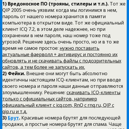
1) Вредоносное ПО (трояны, стилеры и т.п.).
Тот же
QIP 2005 очень уязвим: когда мы логинимся в нем,
пароль от нашего номера хранится в памяти
компьютера в открытом виде. Тот же официальный
клиент ICQ 7.2, в этом деле надежнее, но при
сохранении в нем пароля, наш номер тоже под
угрозой. Решение здесь очень просто, но и в то же
время не самое простое:
нужно поставить
актуальные фаерволл + антивирус и постоянно их
обновлять и не скачивать файлы с подозрительных
сайтов, а тем более не запускать их.
2) Фейки.
Внешне они могут быть абсолютно
идентичны настоящим ICQ-клиентам, но при вводе
своего номера и пароля наши данные отправляются
злоумышленнику. Решение:
скачивать ICQ-клиенты
только с официальных сайтов, например
официальный клиент с icq.com, RnQ с rnq.ru, QIP c
qip.ru и т.д.
3)
Брут
.
Красивые номера брутят для последующей
продажи, а простые номера брутят для спама. Чаще