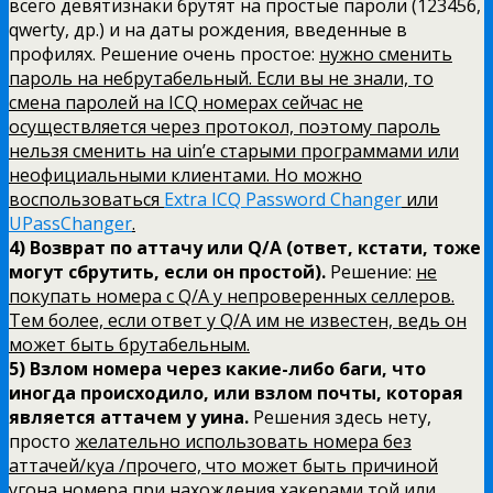
всего девятизнаки брутят на простые пароли (123456,
qwerty, др.) и на даты рождения, введенные в
профилях. Решение очень простое:
нужно сменить
пароль на небрутабельный. Если вы не знали, то
смена паролей на ICQ номерах сейчас не
осуществляется через протокол, поэтому пароль
нельзя сменить на uin’е старыми программами или
неофициальными клиентами. Но можно
воспользоваться
Extra ICQ Password Changer
или
UPassChanger
.
4) Возврат по аттачу или Q/A (ответ, кстати, тоже
могут сбрутить, если он простой).
Решение:
не
покупать номера c Q/A у непроверенных селлеров.
Тем более, если ответ у Q/A им не известен, ведь он
может быть брутабельным.
5) Взлом номера через какие-либо баги, что
иногда происходило, или взлом почты, которая
является аттачем у уина.
Решения здесь нету,
просто
желательно использовать номера без
аттачей/куа /прочего, что может быть причиной
угона номера при нахождения хакерами той или