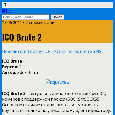
RCE.SU
28.06.2011 • 2 комментария
ICQ Brute 2
Поделиться
Твитнуть
Pin
Отпр. по эл. почте
SMS
ICQ Brute
Версия:
2
Автор:
Zdez Bil Ya
ICQ Brute 2
– актуальный многопоточный брут ICQ
номеров с поддержкой прокси (SOCKS4/SOCKS5).
Основное отличие от аналогов – возможность
брутить не только по уникальному идентификатору,