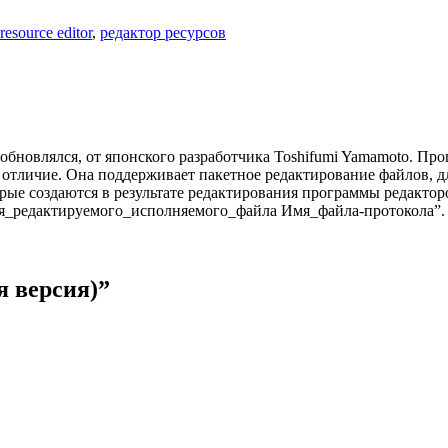
resource editor
,
редактор ресурсов
 обновлялся, от японского разработчика Toshifumi Yamamoto. Пр
е отличие. Она поддерживает пакетное редактирование файлов, д
орые создаются в результате редактирования программы редактор
мя_редактируемого_исполняемого_файла Имя_файла-протокола”. 
я версия)”