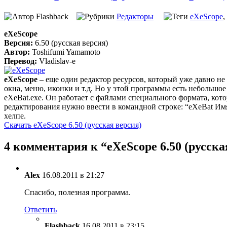
Flashback
Редакторы
eXeScope
,
eXeScope
Версия:
6.50 (русская версия)
Автор:
Toshifumi Yamamoto
Перевод:
Vladislav-e
eXeScope
– еще один редактор ресурсов, который уже давно не
окна, меню, иконки и т.д. Но у этой программы есть небольшо
eXeBat.exe. Он работает с файлами специального формата, кот
редактирования нужно ввести в командной строке: “eXeBat И
хелпе.
Скачать eXeScope 6.50 (русская версия)
4 комментария к “eXeScope 6.50 (русска
Alex
16.08.2011 в 21:27
Спасибо, полезная программа.
Ответить
Flashback
16.08.2011 в 23:15