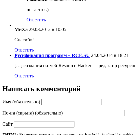
не за что :)
Ответить
МиХа
29.03.2012 в 10:05
Спасибо!
Ответить
Русификация программ « RCE.SU
24.04.2014 в 18:21
[…] создания патчей Resource Hacker — редактор ресурс
Ответить
Написать комментарий
Имя (обязательно)
Почта (скрыта) (обязательно)
Сайт
XHTML:
Вы можете использовать эти теги:
<a href="" title=""> <abbr