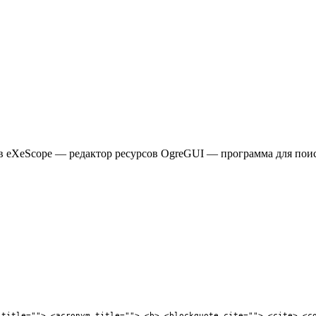
ов eXeScope — редактор ресурсов OgreGUI — программа для пои
 title=""> <acronym title=""> <b> <blockquote cite=""> <cite> <c