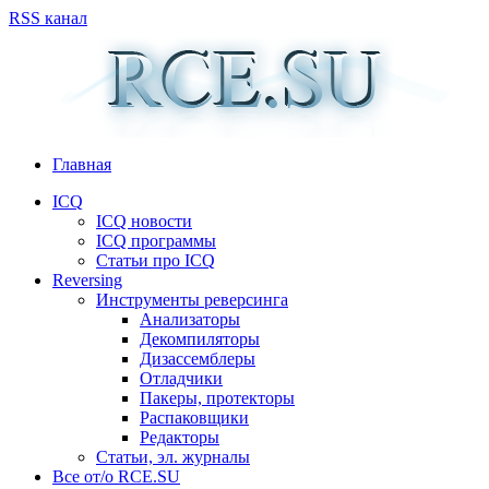
RSS канал
Главная
ICQ
ICQ новости
ICQ программы
Статьи про ICQ
Reversing
Инструменты реверсинга
Анализаторы
Декомпиляторы
Дизассемблеры
Отладчики
Пакеры, протекторы
Распаковщики
Редакторы
Статьи, эл. журналы
Все от/о RCE.SU