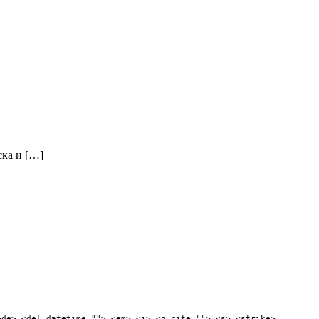
ска и […]
ode> <del datetime=""> <em> <i> <q cite=""> <s> <strike>