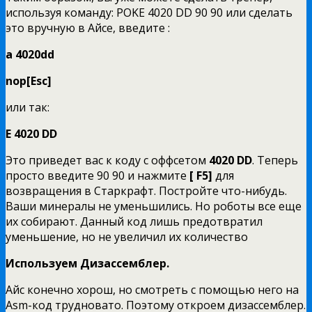
используя команду: POKE 4020 DD 90 90 или сделать
это вручную в Айсе, введите :
a 4020dd
nop[Esc]
или так:
E
4020
DD
Это приведет вас к коду с оффсетом
4020
DD
. Теперь
просто введите 90 90 и нажмите
[
F
5]
для
возвращения в Старкрафт. Постройте что-нибудь.
Ваши минералы не уменьшились. Но роботы все еще
их собирают. Данный код лишь предотвратил
уменьшение, но не увеличил их количество
Используем Дизассемблер.
Айс конечно хорош, но смотреть c помощью него на
Asm-код трудновато. Поэтому откроем дизассемблер.