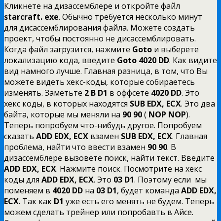
Кликнете на дизассемблере и откройте файл
starcraft.
exe
. Обычно требуется несколько минут
для дисассемблирования файла. Можете создать
проект, чтобы постоянно не дисассемблировать.
Когда файл загрузится, нажмите
Goto
и выберете
локализацию кода, введите
Goto 4020
DD
. Как видите
вид намного лучше. Главная разница, в том, что Вы
можете видеть хекс-коды, которые собираетесь
изменять. Заметьте
2
B
D1
в оффсете
4020
DD
. Это
хекс коды, в которых находятся
SUB
EDX,
ECX
. Это два
байта, которые мы меняли на
90 90
(
NOP
NOP
).
Теперь попробуем что-нибудь другое. Попробуем
сказать
ADD
EDX,
ECX
взамен
SUB
EDX,
ECX
. Главная
проблема, найти что ввести взамен
90 90
. В
дизассемблере вызовете поиск, найти текст. Введите
ADD
EDX,
ECX
. Нажмите поиск. Посмотрите на хекс
коды для
ADD
EDX,
ECX
. Это
03
D1
. Поэтому если мы
поменяем в
4020
DD
на
03
D1
, будет команда
ADD
EDX,
ECX
. Так как
D1
уже есть его менять не будем. Теперь
можем сделать трейнер или попробавть в Айсе.