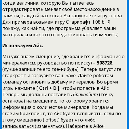
когда величина, которую Вы пытаетесь
отредактировать меняет своё местонахождение в
памяти, каждый раз когда Вы запускаете игру снова.
Для примера возьмем игру Старкрафт 1.08 b . Я
покажу, как найти, где программа убавляет ваши
материалы и как это отредактировать (изменить).
Используем Айс.
Мы уже знаем смещение, где хранится информация о
минералах (см. руководство по поиску) –
508728
.
(лучше запишите его где-нибудь). Теперь запустите
старкрафт и загрузите ваш Save. Дайте роботам
команду остановить добычу минералов. Во время
игры нажмите [
Ctrl
+
D
]
, чтобы попасть в Айс.
Теперь мы должны поставить
брикпойнт
(точку
останова) на смещение, по которому хранится
информация о количестве минералов. Когда мы
ставим брикпоинт, то Айс будет всплывать, если по
этому смещению ( offset) будет что-либо
записываться (изменяться). Наберите в Айсе: