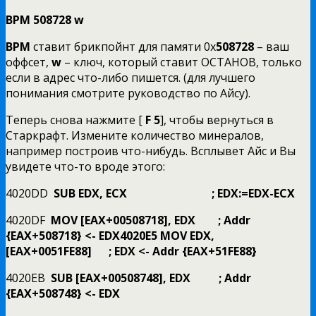
BPM
508728
w
BPM
ставит брикпойнт для памяти 0x
508728
– ваш
оффсет,
w
– ключ, который ставит ОСТАНОВ, только
если в адрес что-либо пишется. (для лучшего
понимания смотрите руководство по Айсу).
Теперь снова нажмите [
F
5
], чтобы вернуться в
Старкрафт. Измените количество минералов,
например построив что-нибудь. Всплывет Айс и Вы
увидете что-то вроде этого:
4020DD
SUB EDX, ECX ; EDX:=EDX-ECX
4020DF
MOV [EAX+00508718], EDX ; Addr
{EAX+508718} <- EDX4020E5
MOV EDX,
[EAX+0051FE88] ; EDX <- Addr {EAX+51FE88}
4020EB
SUB [EAX+00508748], EDX ; Addr
{EAX+508748} <- EDX