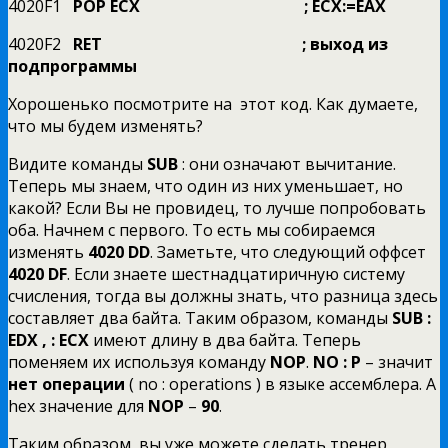
4020F1
POP ECX ; ECX:=EAX
4020F2
RET ; выход из
подпрограммы
Хорошенько посмотрите на этот код. Как думаете,
что мы будем изменять?
Видите команды
SUB
: они означают вычитание.
Теперь мы знаем, что один из них уменьшает, но
какой? Если Вы не провидец, то лучше попробовать
оба. Начнем с первого. То есть мы собираемся
изменять
4020
DD
. Заметьте, что следующий оффсет
4020
DF
. Если знаете шестнадцатиричную систему
счисления, тогда вы должны знать, что разница здесь
составляет два байта. Таким образом, команды
SUB
:
EDX
,
: ECX
имеют длину в два байта. Теперь
поменяем их используя команду
NOP
.
NO
: P
– значит
нет операции
( no : operations ) в языке ассемблера. А
hex значение для
NOP
–
90
.
Таким образом, вы уже можете сделать тренер,