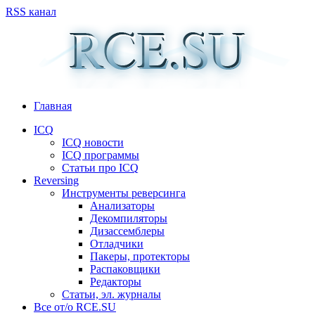
RSS канал
Главная
ICQ
ICQ новости
ICQ программы
Статьи про ICQ
Reversing
Инструменты реверсинга
Анализаторы
Декомпиляторы
Дизассемблеры
Отладчики
Пакеры, протекторы
Распаковщики
Редакторы
Статьи, эл. журналы
Все от/о RCE.SU