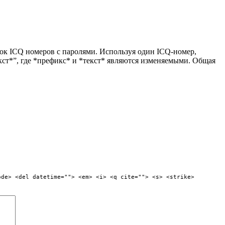
сок ICQ номеров с паролями. Используя один ICQ-номер,
кст*”, где *префикс* и *текст* являются изменяемыми. Общая
ode> <del datetime=""> <em> <i> <q cite=""> <s> <strike>