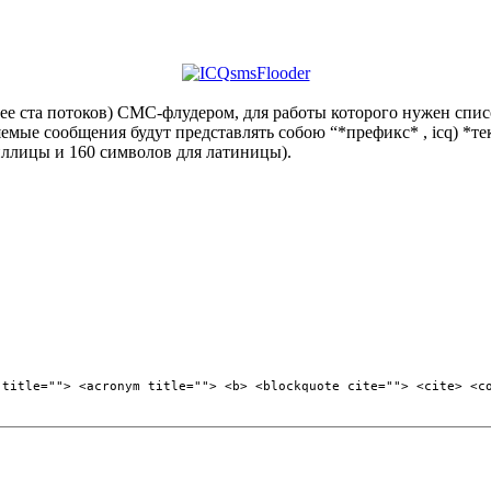
лее ста потоков) СМС-флудером, для работы которого нужен спи
мые сообщения будут представлять собою “*префикс* , icq) *те
иллицы и 160 символов для латиницы).
 title=""> <acronym title=""> <b> <blockquote cite=""> <cite> <c